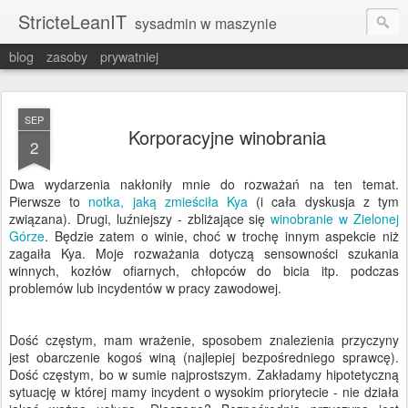
StricteLeanIT
sysadmin w maszynie
blog
zasoby
prywatniej
SEP
Korporacyjne winobrania
2
Dwa wydarzenia nakłoniły mnie do rozważań na ten temat.
Pierwsze to
notka, jaką zmieściła Kya
(i cała dyskusja z tym
związana). Drugi, luźniejszy - zbliżające się
winobranie w Zielonej
Górze
. Będzie zatem o winie, choć w trochę innym aspekcie niż
zagaiła Kya. Moje rozważania dotyczą sensowności szukania
winnych, kozłów ofiarnych, chłopców do bicia itp. podczas
problemów lub incydentów w pracy zawodowej.
Dość częstym, mam wrażenie, sposobem znalezienia przyczyny
jest obarczenie kogoś winą (najlepiej bezpośredniego sprawcę).
Dość częstym, bo w sumie najprostszym. Zakładamy hipotetyczną
sytuację w której mamy incydent o wysokim priorytecie - nie działa