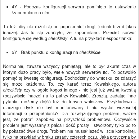
4Y - Podczas konfiguracji serwera pominięto to ustawienie
/zapomniano o nim
Tu też niby nie różni się od poprzedniej drogi, jednak brzmi jakoś
inaczej. Jak to się zdarzyło, że zapomniano. Przecież serwer
konfiguruje się według
checklisty
. A tu na przykład niespodzianka:
5Y - Brak punktu o konfiguracji na
checkliście
Normalnie, zawsze wszyscy pamiętają, ale to był akurat czas w
którym dużo pracy było, wiele nowych serwerów itd. To pozwoliło
pomiąć tę kwestię konfiguracji. Dochodzimy do wniosku, że zdarzyć
się może każdemu. To, czy karać teraz Kowalskiego, autora
checklisty
czy w ogóle kogoś innego - nie jest już ważną kwestią
(oczywiście inaczej na to patrzy Kowalski). Zresztą, zadając inne
pytania, możemy dojść też do innych wniosków. Przykładowo -
dlaczego dysk nie był monitorowany i nie wysłał wcześniej
informacji o przepełnieniu? Dla rozwiązującego problem, ważne
jest, że potrafi zapobiec na przyszłość problemowi. Oczywiście
problem jest wyssany z palca i dość prosty - stworzony tylko po to
by pokazać dwie drogi. Problem nie musiał leżeć w liście kontrolnej,
tylko na przykład w braku zasady czterech oczu. Jaka przyczyna by