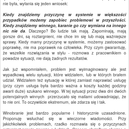
nie była, wyłania się jeden wniosek:
Kiedy znajdziemy przyczynę w systemie w większości
przypadków możemy zapobiec problemowi w przyszłości.
Kiedy znajdziemy winnego, karanie go czy wymiana na innego
nic nie da
. Dlaczego? Bo ludzie tak mają. Zapominają, mają
gorsze dni, są roztargnieni, nie chce im się lub mają ważniejsze
sprawy. Kiedy mamy przyczynę w systemie, możemy zastosować
poprawkę, nie ma poprawek na człowieka. Przy czym gwarantuję,
że wszelkie rozwiązania w stylu - rozmowa z pracownikiem o
powadze sytuacji, nie dają żadnych rezultatów.
Jak już wspomniałem, problem jest wyimaginowany ale jest
wypadkową wielu sytuacji, które widziałem, lub w których brałem
udział. Widziałem też sytuację w której zamiast naprawiać usługę
(przy czym usługa była bardzo ważna a koszty każdej godziny
awarii duże) szukano winnego. W tej sytuacji przez dwa dni dwóch
potencjalnych winnych przerzucało się mailami udowadniając, że
to nie oni. To oczywiście ekstremum, ale zdarza się i tak.
Winobranie jest bardzo popularne i historycznie uzasadnione.
Proponuję wsłuchać się w wieczorne wiadomości. Przy
jakichkolwiek problemach, rzadko rozmawia się o przyczynach