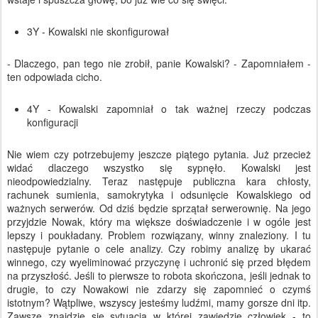
3Y - Kowalski nie skonfigurował
- Dlaczego, pan tego nie zrobił, panie Kowalski? - Zapomniałem -
ten odpowiada cicho.
4Y - Kowalski zapomniał o tak ważnej rzeczy podczas
konfiguracji
Nie wiem czy potrzebujemy jeszcze piątego pytania. Już przecież
widać dlaczego wszystko się sypnęło. Kowalski jest
nieodpowiedzialny. Teraz następuje publiczna kara chłosty,
rachunek sumienia, samokrytyka i odsunięcie Kowalskiego od
ważnych serwerów. Od dziś będzie sprzątał serwerownię. Na jego
przyjdzie Nowak, który ma większe doświadczenie i w ogóle jest
lepszy i poukładany. Problem rozwiązany, winny znaleziony. I tu
następuje pytanie o cele analizy. Czy robimy analizę by ukarać
winnego, czy wyeliminować przyczynę i uchronić się przed błędem
na przyszłość. Jeśli to pierwsze to robota skończona, jeśli jednak to
drugie, to czy Nowakowi nie zdarzy się zapomnieć o czymś
istotnym? Wątpliwe, wszyscy jesteśmy ludźmi, mamy gorsze dni itp.
Zawsze znajdzie się sytuacja w której zawiedzie człowiek - to