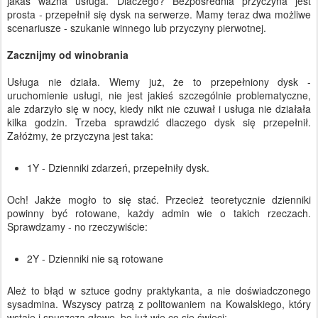
jakaś ważna usługa. Dlaczego? Bezpośrednia przyczyna jest
prosta - przepełnił się dysk na serwerze. Mamy teraz dwa możliwe
scenariusze - szukanie winnego lub przyczyny pierwotnej.
Zacznijmy od winobrania
Usługa nie działa. Wiemy już, że to przepełniony dysk -
uruchomienie usługi, nie jest jakieś szczególnie problematyczne,
ale zdarzyło się w nocy, kiedy nikt nie czuwał i usługa nie działała
kilka godzin. Trzeba sprawdzić dlaczego dysk się przepełnił.
Załóżmy, że przyczyna jest taka:
1Y - Dzienniki zdarzeń, przepełniły dysk.
Och! Jakże mogło to się stać. Przecież teoretycznie dzienniki
powinny być rotowane, każdy admin wie o takich rzeczach.
Sprawdzamy - no rzeczywiście:
2Y - Dzienniki nie są rotowane
Ależ to błąd w sztuce godny praktykanta, a nie doświadczonego
sysadmina. Wszyscy patrzą z politowaniem na Kowalskiego, który
wstaje i spuszcza głowę, bo już wie co się święci: