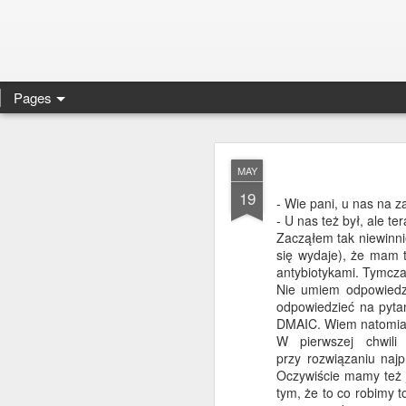
Pages
NOV
MAY
21
19
Prawda jest taka, że 
- Wie pani, u nas na z
oddzielnie. Zresztą ci
- U nas też był, ale te
ma aż tak wyraźnej gr
Zacząłem tak niewinni
się wydaje), że mam t
Wszystkie moje nowe wp
antybiotykami. Tymcza
Nie umiem odpowiedz
odpowiedzieć na pytan
DMAIC. Wiem natomia
W pierwszej chwil
Tak czy owak nie usuwa
przy rozwiązaniu naj
zainteresowanie. Zapr
Oczywiście mamy też j
tym, że to co robimy t
[EDIT]