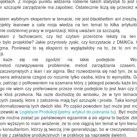
rojektach. Z mojego punktu widzenia robienie takich statystyk to jes
ym szczupłe zarządzanie ma zapobiec. Ostatecznie liczą się przecież w
chę bardziej technicznego bloga tutaj:
 jestem wybitnym ekspertem w temacie, nie jest
blackbeltem
ani zreszt
https://rhnn.stricte.net
ojekty
leanowe
a cała moja wiedza na ten temat to kilka artykuł
ie codziennej pracy w organizacji, którą uważam za szczupłą.
wiam z fachowcami, czy też czytam przeróżne teksty na ten
e było projektów? Jakie przyniosły zyski, czy korzystacie z DMAICa. 
igma
. Ponieważ to są eksperci to wyglądałoby na to, że to oni m
0
Dodaj komentarz
ji.
każe się nie zgodzić na takie podejście. Wolę
etod rozwiązywania problemów, metod zarządzania czasem, 
 zaczerpniętych z
lean
i
six sigma
. Bez rozwodzenia się nad tym, że s
sens wdrażania czegoś co rozumie tylko osoba, która to wymyśliła. G
a, patrząc z politowaniem na szamana który z jakiegoś powodu każe bra
Znalezisko podcastowe u BBC
o nie wiem czy preferowane przeze mnie podejście to jest
lean
czy 
e ktoś przekona. Na razie dochodzę do wniosku, że w tym temaci
cji oraz informacji na tematy przeróżne trafiam czasem nawet na konie
cych zasady, które z założenia mają być szczupłe i proste. Taka kompl
aleko, natomiast znalezisko niebywale ciekawe. Otóż w kraju co już
sformalizowania tych dwóch idei. Po części powodem być może jest mod
licznie duża rozgłośnia radiowo-telewizyjna. Być może niektórzy ją zna
czewski w
Logistyce Produkcji
(
pełny artykuł do pobrania tu
). Być moż
ie można zostać po państwowym egzaminie a
six sigma
to będzie zbi
czegoś ciekawego trafiłem na
stronę z ich podcastami
. Jest tego rzecz
iom wyższym to mam wrażenie, że to one ciągną ten temat w tym kieru
go do końca życia. Dla mnie ważna jest jeszcze jedna kwestia. Pon
lu konsultantom, którzy ją tworzą (nie generalizując, bo w rzeczywistoś
nym radiu, to bardzo drażni mnie słaba jakość większości rodzimyc
 się z zakładów produkcyjnych i w praktyce są naprawdę świetni).
ucham, inne z tych co sprawdzałem odrzuciły mnie po kilku odcinkach). 