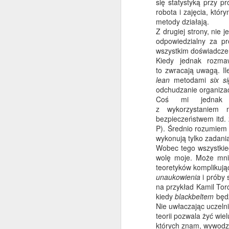
się statystyką przy p
robota i zajęcia, któr
Może powrócę też do tro
metody działają.
Z drugiej strony, nie
odpowiedzialny za pr
wszystkim doświadczen
Kiedy jednak rozma
to zwracają uwagą. Il
lean
metodami
six s
odchudzanie organizac
Coś mi jednak 
z wykorzystaniem m
bezpieczeństwem itd.
P). Średnio rozumiem 
wykonują tylko zadani
NOV
Wobec tego wszystkieg
21
wolę moje. Może mni
W poszukiwaniu inspira
teoretyków komplikują
nie zaszedłem aż tak d
unaukowienia
i próby 
pewnej unii, działa pub
na przykład Kamil Tor
kiedy
blackbeltem
będz
No i jakoś tak szukają 
Nie uwłaczając uczeln
przesłuchać wszystkie
teorii pozwala żyć wie
wychowałem się na gada
których znam, wywodzi
to tylko
Nerdów Nocą
sł