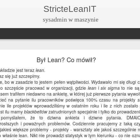
StricteLeanIT
sysadmin w maszynie
Zmiany, zamknięcia przeprowadzki...
Był Lean? Co mówił?
trochę wyczerpała mi się forma. Przestałem widzieć sens ciągnięc
akładzie jest teraz
lean
.
ągnięcie dwóch blogów jakoś chyba w ogóle nie ma sensu. Tym bardziej
raz się już szczepimy.
anicy między hobby zawodowym i prywatnym.
e, bo w zasadzie to jestem pełen wątpliwości. Wydawało mi się długi c
o szczęście pracować w organizacji, gdzie
lean
i
six sigma
to nie są 
isy będą pojawiać na:
sem trafiłem niedawno na ankietę, w której już pierwsze pytania wywoł
ieć na pytanie ilu pracowników poświęca 100% czasu na projekty
s
https://sensu.stricte.net
ie ile projektów wprowadziliśmy w ostatnim roku i ile z nich zosta
st ilu mamy
blackbeltów
zatrudnionych specjalnie i tylko do prowadzen
i pomyślałem, że to dziwna ankieta i dziwne pytania. DMA
m tej strony, zatem będzie można traktować ją jako archiwum. Dziękuj
prostszych i poważnych problemów. Codziennie pracujemy z taką czy
aszam w nowe miejsce.
akieś większe problemy - projekty - warsztaty ale jakoś szczególnie 
o właśnie lean. Nikt nie prowadzi statystyk w tym kierunku - co nie oz