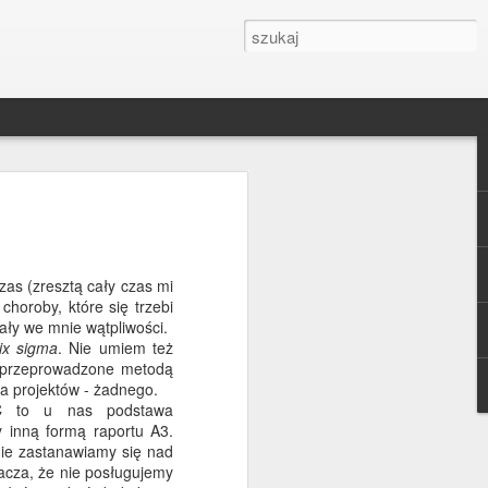
ia tego bloga zupełnie
 że jak się okazuje nie
zas (zresztą cały czas mi
choroby, które się trzebi
ały we mnie wątpliwości.
ix sigma
. Nie umiem też
ło przeprowadzone metodą
ia projektów - żadnego.
IC to u nas podstawa
ę za uwagę i
 inną formą raportu A3.
nie zastanawiamy się nad
nacza, że nie posługujemy