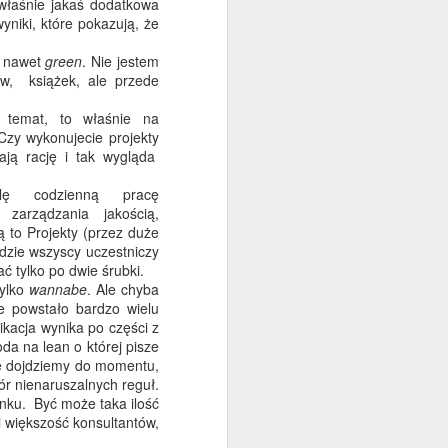
t właśnie jakaś dodatkowa
yniki, które pokazują, że
ą nawet
green
. Nie jestem
ów, książek, ale przede
 temat, to właśnie na
Czy wykonujecie projekty
ają rację i tak wygląda
 codzienną pracę
zarządzania jakością,
ą to Projekty (przez duże
dzie wszyscy uczestniczy
ć tylko po dwie śrubki.
tylko
wannabe
. Ale chyba
e powstało bardzo wielu
c internetów. Tym razem
ikacja wynika po części z
 nie chce być członkiem
a na lean o której pisze
ją. Zwie się BBC.
e dojdziemy do momentu,
ór nienaruszalnych reguł.
ywiście sporo, nie da się
nku. Być może taka ilość
ieważ jakoś całe życie
ci większość konsultantów,
h podcastów (z polskich
I nie chodzi mi i jakość